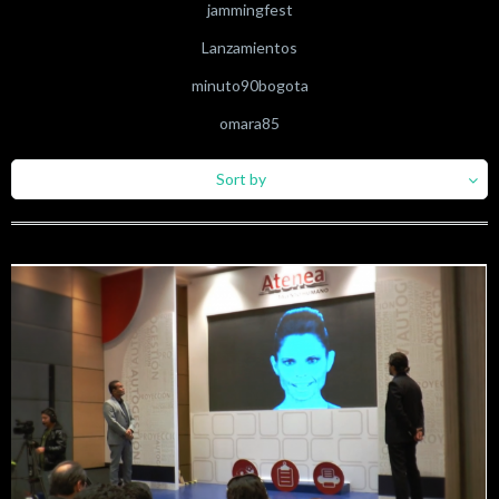
jammingfest
Lanzamientos
minuto90bogota
omara85
Sort by