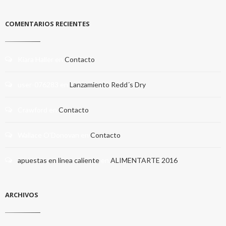
COMENTARIOS RECIENTES
Kiara Haller
en
Contacto
user-076283
en
Lanzamiento Redd´s Dry
Crawford
en
Contacto
Wallace O'Donovan
en
Contacto
apuestas en linea caliente
en
ALIMENTARTE 2016
ARCHIVOS