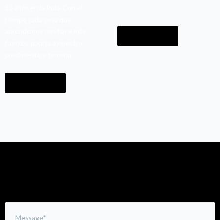
13 años en la Ruta Con el
tiempo cada cosa que
aprendemos nos hace más
READ MORE
fuertes, aporta a nuestro
crecimiento y termina
READ MORE
Leave a Comment