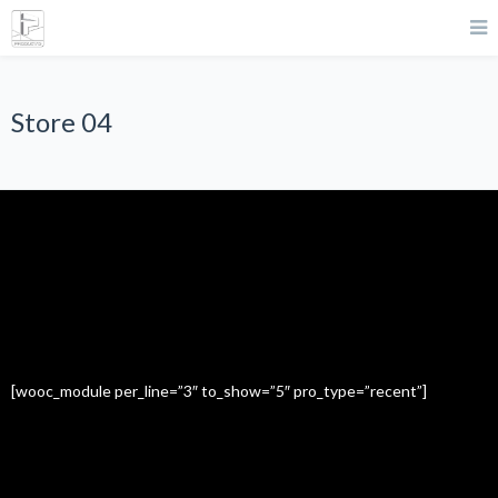
Store 04
Featured Items
[wooc_module per_line=”3″ to_show=”5″ pro_type=”recent”]