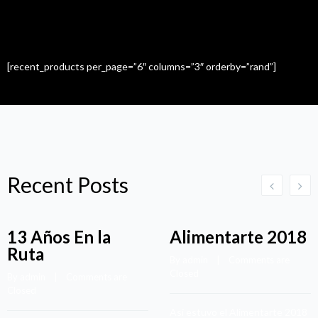
Recent Items
[recent_products per_page=”6″ columns=”3″ orderby=”rand”]
Recent Posts
13 Años En la
Alimentarte 2018
Ruta
By admin    |    
Comments are 
Closed
By admin    |    
Comments are 
Closed
Así estuvo el Alimentarte 2018