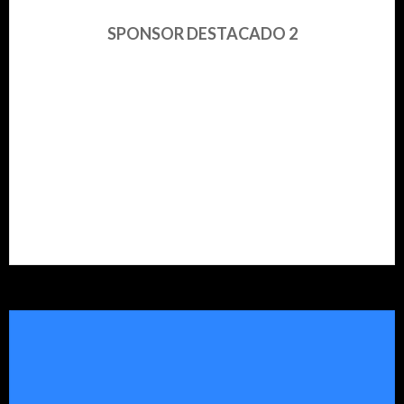
SPONSOR DESTACADO 2
Diseñamos
para su empresa
eventos de
lanzamiento,campañas o actividades de marca,
proporcionando a través de nuestras alianzas con
proveedores, los insumos necesarios para transmitir el
mensaje deseado o crear el impacto que su empresa desea
llevar a sus clientes o empleados. .
Read More