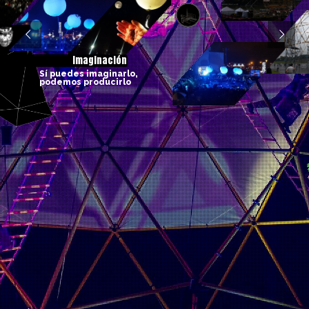
I
m
a
g
i
n
a
c
i
ó
n
S
í
p
u
e
d
e
s
i
m
a
g
i
n
a
r
l
o
,
p
o
d
e
m
o
s
p
r
o
d
u
c
i
r
l
o