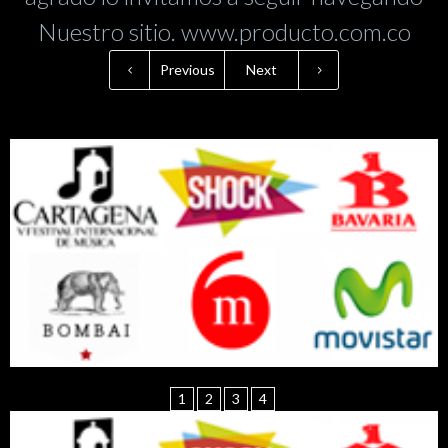
Nuestro sitio. www.producto.com.co
Previous
Next
1
2
3
4