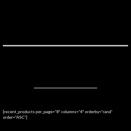
NEW INCOMES
[recent_products per_page=”8″ columns=”4″ orderby=”rand”
order=”ASC”]