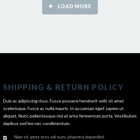
su tercer año, se volvieron infaltables. La novedad de este
LOAD MORE
año fue la iniciativa de integrar los mercados de productos
locales en
SHIPPING & RETURN POLICY
Duis ac adipiscing risus. Fusce posuere hendrerit velit sit amet
scelerisque. Fusce ac nulla mauris. In accumsan eget sapien ut
aliquet. Nunc pellentesque nisl at ante fermentum porta. Vestibulum
dapibus sed leo nec condimentum.
Nam sit amet eros vel nunc pharetra imperdiet.