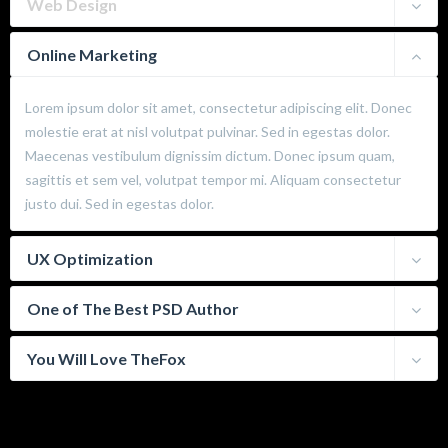
Web Design
Online Marketing
Lorem ipsum dolor sit amet, consectetur adipiscing elit. Donec
molestie erat at nisl volutpat pulvinar. Sed in egestas dolor.
Maecenas vestibulum dignissim dictum. Donec ipsum quam,
sagittis et sem vel, volutpat tempor mi. Aliquam consectetur
justo dui. Sed in egestas dolor.
UX Optimization
One of The Best PSD Author
You Will Love TheFox