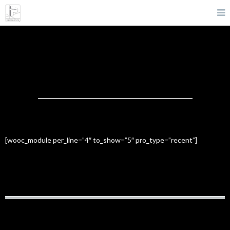
FEATURED PRODUCTS
[wooc_module per_line=”4″ to_show=”5″ pro_type=”recent”]