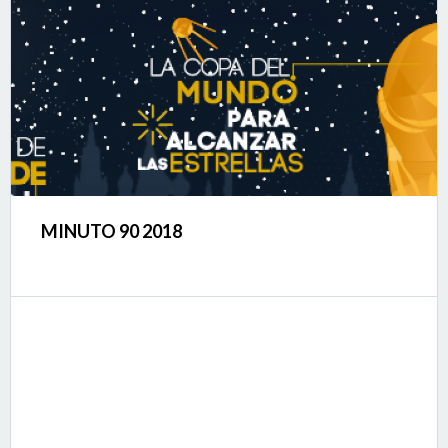
Read More
Así estuvo el Alimentarte 2018
MINUTO 90 2018
Comments are Closed
  /  
Sin categoría
  /  
Read More
Así fue nuestra selección Del 11 al 15 de Julio en las
Bibliotecas Virgilio Barco, Gabriel García Márquez, El Tunal,
Manuel Zapata Olivella y El Tintal, se realizará el ‘Festival
de Cine de Fútbol Minuto 90’, dirigido a todos los
ciudadanos interesados en compartir la pasión de este