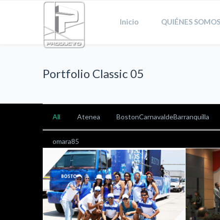
Inicio
QUIÉNES SOMOS
Portfolio Classic 05
All
Atenea
BostonCarnavaldeBarranquilla
omara85