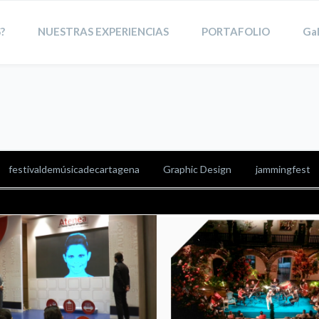
?
NUESTRAS EXPERIENCIAS
PORTAFOLIO
Gal
festivaldemúsicadecartagena
Graphic Design
jammingfest