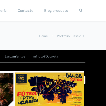
ería
Contacto
Blog producto
Home
Portfolio Classic 05
Lanzamientos
minuto90bogota
Sort by