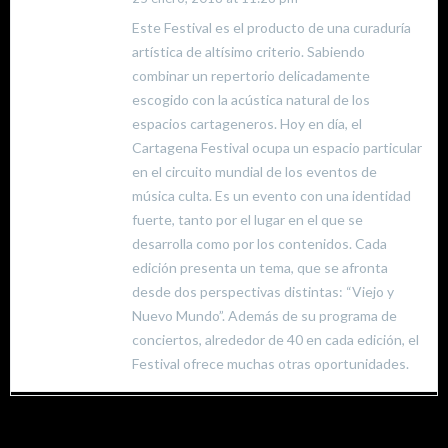
Este Festival es el producto de una curaduría
artística de altísimo criterio. Sabiendo
combinar un repertorio delicadamente
escogido con la acústica natural de los
espacios cartageneros. Hoy en día, el
Cartagena Festival ocupa un espacio particular
en el circuito mundial de los eventos de
música culta. Es un evento con una identidad
fuerte, tanto por el lugar en el que se
desarrolla como por los contenidos. Cada
edición presenta un tema, que se afronta
desde dos perspectivas distintas: “Viejo y
Nuevo Mundo”. Además de su programa de
conciertos, alrededor de 40 en cada edición, el
Festival ofrece muchas otras oportunidades.