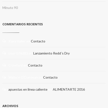
Minuto 90
COMENTARIOS RECIENTES
Kiara Haller
en
Contacto
user-076283
en
Lanzamiento Redd´s Dry
Crawford
en
Contacto
Wallace O'Donovan
en
Contacto
apuestas en linea caliente
en
ALIMENTARTE 2016
ARCHIVOS