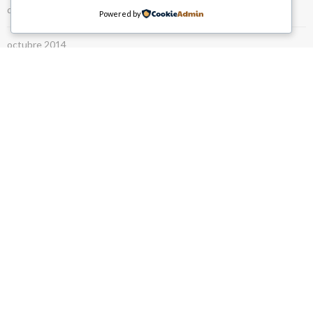
diciembre 2014
Powered by
octubre 2014
junio 2014
CATEGORÍAS
Corporativos
Entretenimiento
Marcas
Nuestra Compañia
Sin categoría