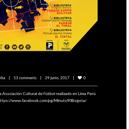
0
ñia
|
53 comments
|
29 junio, 2017    
|
la Asociación Cultural de Fútbol realizado en Lima Perú
: https://www.facebook.com/pg/Minuto90Bogota/