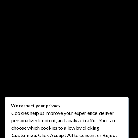
We respect your privacy
Cookies help us improve your experience, deliver
personalized content, and analyze traffic. You can
choose which cookies to allow by clicking
Customize
. Click
Accept All
to consent or
Reject