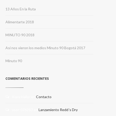
13 Años En la Ruta
Alimentarte 2018
MINUTO 90 2018
Así nos vieron los medios Minuto 90 Bogotá 2017
Minuto 90
COMENTARIOS RECIENTES
Kiara Haller
en
Contacto
user-076283
en
Lanzamiento Redd´s Dry