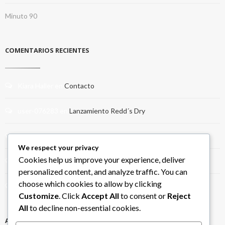
Minuto 90
COMENTARIOS RECIENTES
Kiara Haller
en
Contacto
user-076283
en
Lanzamiento Redd´s Dry
Crawford
en
Contacto
We respect your privacy
Cookies help us improve your experience, deliver
Wallace O'Donovan
en
Contacto
personalized content, and analyze traffic. You can
choose which cookies to allow by clicking
apuestas en linea caliente
en
ALIMENTARTE 2016
Customize
. Click
Accept All
to consent or
Reject
All
to decline non-essential cookies.
ARCHIVOS