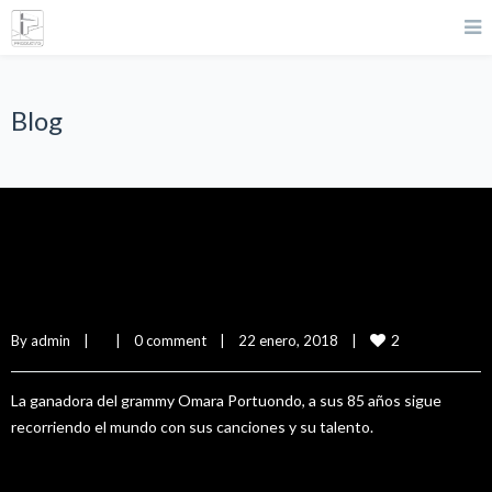
Blog
Concierto Omara Tour 85
2
By 
admin
|
|
0 comment
|
22 enero, 2018    
|
La ganadora del grammy Omara Portuondo, a sus 85 años sigue
recorriendo el mundo con sus canciones y su talento.