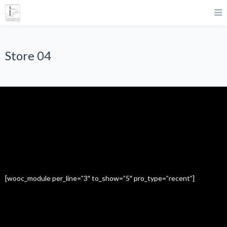
Store 04
Featured Items
[wooc_module per_line=”3″ to_show=”5″ pro_type=”recent”]