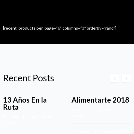
Recent Items
[recent_products per_page=”6″ columns=”3″ orderby=”rand”]
Recent Posts
13 Años En la
Alimentarte 2018
Ruta
By admin    |    
Comments are 
Closed
By admin    |    
Comments are 
Closed
Así estuvo el Alimentarte 2018