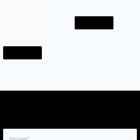
13 años en la Ruta Con el
tiempo cada cosa que
aprendemos nos hace más
READ MORE
fuertes, aporta a nuestro
crecimiento y termina
READ MORE
Leave a Comment