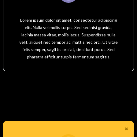
YOUR MESSAGE TITLE HERE
Lorem ipsum dolor sit amet, consectetur adipiscing
elit. Nulla vel mollis turpis. Sed sed nisi gravida,
lacinia massa vitae, mollis lacus. Suspendisse nulla
velit, aliquet nec tempor ac, mattis nec orci. Ut vitae
felis semper, sagittis orci at, tincidunt purus. Sed
pharetra efficitur turpis fermentum sagittis.
Solid Color Alerts