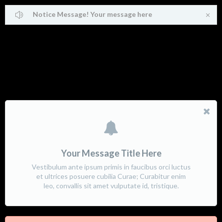
Notice Message! Your message here
Big Alerts
Your Message Title Here
Vestibulum ante ipsum primis in faucibus orci luctus
et ultrices posuere cubilia Curae; Curabitur enim
leo, convallis sit amet vulputate id, tristique.