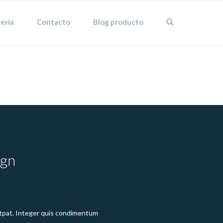
ería
Contacto
Blog producto
Home
Portfolio Full Screen 2 Columns
ign
olutpat. Integer quis condimentum