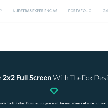
?
NUESTRAS EXPERIENCIAS
PORTAFOLIO
Gal
e
2x2 Full Screen
With TheFox Des
n sollicitudin tellus. Duis nec congue erat. Aenean viverra et ante non v