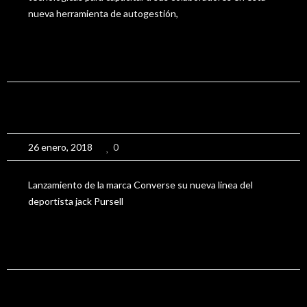
nueva herramienta de autogestión,
View More
Lanzamiento Jack purcell
26 enero, 2018
0
Lanzamiento de la marca Converse su nueva linea del
deportista jack Pursell
View More
Minuto 90 Bogotá