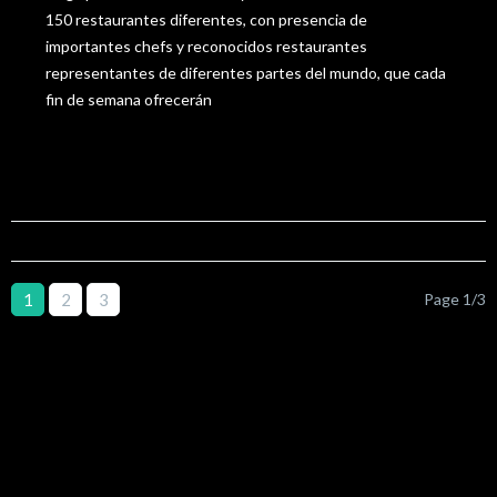
150 restaurantes diferentes, con presencia de
importantes chefs y reconocidos restaurantes
representantes de diferentes partes del mundo, que cada
fin de semana ofrecerán
Launch Project
View More
1
2
3
Page 1/3
Leave a Comment