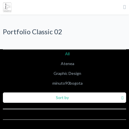
Portfolio Classic 02
All
Atenea
Graphic Design
minuto90bogota
Sort by