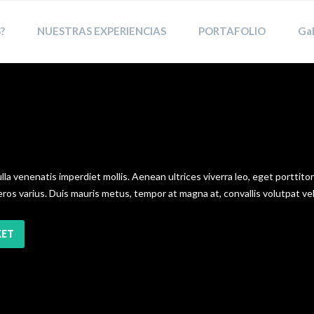
?
NUESTRAS EXPERIENCIAS
PORTAFOLIO
Gal
ulla venenatis imperdiet mollis. Aenean ultrices viverra leo, eget portti
os varius. Duis mauris metus, tempor at magna at, convallis volutpat vel
KET