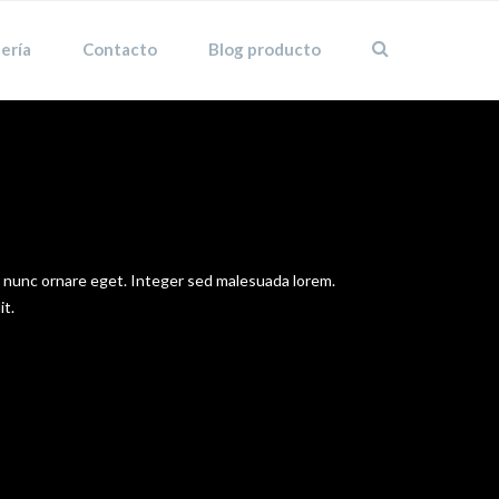
ería
Contacto
Blog producto
tor nunc ornare eget. Integer sed malesuada lorem.
it.