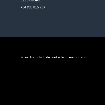
CELLPHONE
+84 935 815 989
Error:
Formulario de contacto no encontrado.
Leave a Comment