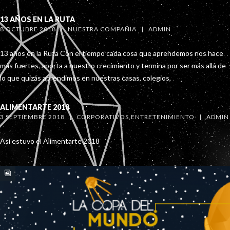
13 AÑOS EN LA RUTA
8 OCTUBRE 2018   |   
NUESTRA COMPAÑIA
   |   
ADMIN
13 años en la Ruta Con el tiempo cada cosa que aprendemos nos hace
más fuertes, aporta a nuestro crecimiento y termina por ser más allá de
lo que quizás aprendimos en nuestras casas, colegios,
ALIMENTARTE 2018
3 SEPTIEMBRE 2018   |   
CORPORATIVOS
,
ENTRETENIMIENTO
   |   
ADMIN
Así estuvo el Alimentarte 2018