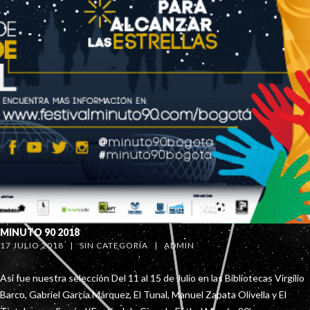
MINUTO 90 2018
17 JULIO 2018   |   
SIN CATEGORÍA
   |   
ADMIN
Así fue nuestra selección Del 11 al 15 de Julio en las Bibliotecas Virgilio
Barco, Gabriel García Márquez, El Tunal, Manuel Zapata Olivella y El