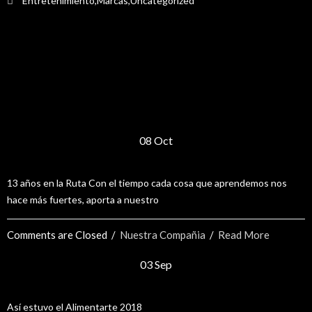
Entretenimiento
,
Marcas
,
Uncategorized
Recent Blog Posts 02
08 Oct
13 Años En la Ruta
13 años en la Ruta Con el tiempo cada cosa que aprendemos nos
hace más fuertes, aporta a nuestro
Comments are Closed
  /  
Nuestra Compañia
  /  
Read More
03 Sep
Alimentarte 2018
Así estuvo el Alimentarte 2018