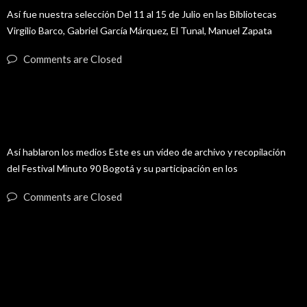
Así fue nuestra selección Del 11 al 15 de Julio en las Bibliotecas
Virgilio Barco, Gabriel García Márquez, El Tunal, Manuel Zapata
Comments are Closed
23
Así nos vieron los medios Minuto 90 Bogotá 2017
FEB
Así hablaron los medios Este es un vídeo de archivo y recopilación
del Festival Minuto 90 Bogotá y su participación en los
Comments are Closed
Recent Blog Posts 08