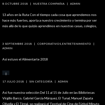
8 OCTUBRE 2018   |   
NUESTRA COMPAÑIA
   |   
ADMIN
13 años en la Ruta Con el tiempo cada cosa que aprendemos nos
hace más fuertes, aporta a nuestro crecimiento y termina por ser
más allá de lo que quizás aprendimos en nuestras casas, colegios,
ALIMENTARTE 2018
3 SEPTIEMBRE 2018   |   
CORPORATIVOS
,
ENTRETENIMIENTO
   |   
ADMIN
Así estuvo el Alimentarte 2018
MINUTO 90 2018
17 JULIO 2018   |   
SIN CATEGORÍA
   |   
ADMIN
Así fue nuestra selección Del 11 al 15 de Julio en las Bibliotecas
Virgilio Barco, Gabriel García Márquez, El Tunal, Manuel Zapata
Olivella y El Tintal, se realizará el ‘Festival de Cine de Fútbol Minuto