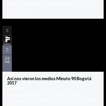
Bibliotecas Virgilio Barco, Gabriel García Márquez, El Tunal,
Manuel Zapata
23
Feb
Así nos vieron los medios Minuto 90 Bogotá
2017
Sin categoría
Así hablaron los medios Este es un vídeo de archivo y
recopilación del Festival Minuto 90 Bogotá y su participación