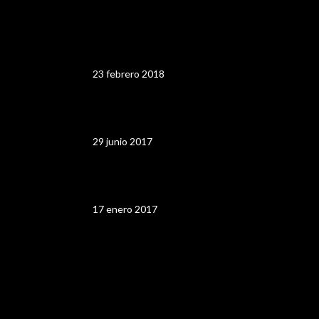
Así nos vieron los medios Minuto 90
Bogotá 2017
23 febrero 2018
Minuto 90
29 junio 2017
ALIMENTARTE 2016
17 enero 2017
Recent Blog Posts 07