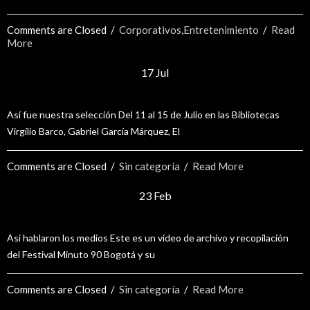
Comments are Closed
  /  
Corporativos
,
Entretenimiento
  /  
Read 
More
17 Jul
MINUTO 90 2018
Así fue nuestra selección Del 11 al 15 de Julio en las Bibliotecas
Virgilio Barco, Gabriel García Márquez, El
Comments are Closed
  /  
Sin categoría
  /  
Read More
23 Feb
Así nos vieron los medios Minuto 90 Bogotá 2017
Así hablaron los medios Este es un vídeo de archivo y recopilación
del Festival Minuto 90 Bogotá y su
Comments are Closed
  /  
Sin categoría
  /  
Read More