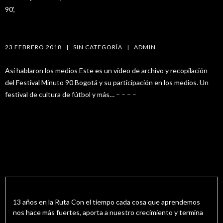
90’,
ASÍ NOS VIERON LOS MEDIOS MINUTO 90 BOGOTÁ 2017
23 FEBRERO 2018   |   
SIN CATEGORÍA
   |   
ADMIN
Así hablaron los medios Este es un vídeo de archivo y recopilación
del Festival Minuto 90 Bogotá y su participación en los medios. Un
festival de cultura de fútbol y más… – – – –
Recent Blog Posts 05
13 Años En la Ruta
13 años en la Ruta Con el tiempo cada cosa que aprendemos
nos hace más fuertes, aporta a nuestro crecimiento y termina