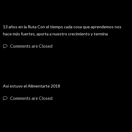
08
13 Años En la Ruta
OCT
13 años en la Ruta Con el tiempo cada cosa que aprendemos nos
hace más fuertes, aporta a nuestro crecimiento y termina
Comments are Closed
03
Alimentarte 2018
SEP
Así estuvo el Alimentarte 2018
Comments are Closed
17
MINUTO 90 2018
JUL