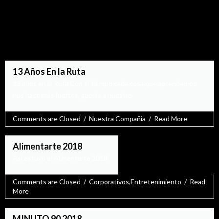
Recent Blog Posts 03
13 Años En la Ruta
08
13 años en la Ruta Con el tiempo cada cosa que aprendemos
Oct
nos hace más fuertes, aporta a nuestro
Comments are Closed
  /  
Nuestra Compañia
  /  
Read More
Alimentarte 2018
03
Así estuvo el Alimentarte 2018
Sep
Comments are Closed
  /  
Corporativos
,
Entretenimiento
  /  
Read 
More
MINUTO 90 2018