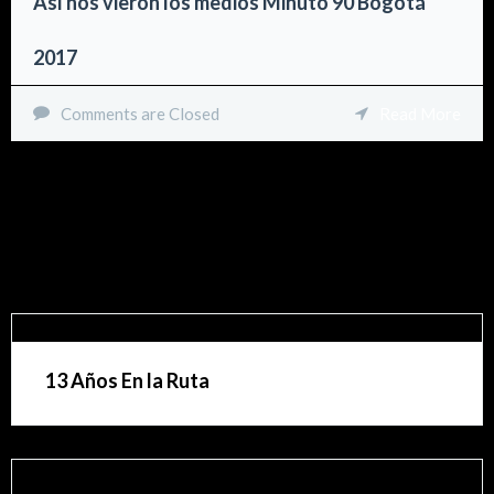
Así nos vieron los medios Minuto 90 Bogotá
2017
Comments are Closed
Read More
Recent Blog Posts 09
13 Años En la Ruta
Comments are Closed
  /  
Nuestra Compañia
  /  
Read More
13 años en la Ruta Con el tiempo cada cosa que