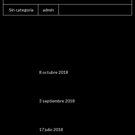
Sin categoría
admin
Recent Blog Posts 06
13 Años En la Ruta
8 octubre 2018
Alimentarte 2018
3 septiembre 2018
MINUTO 90 2018
17 julio 2018