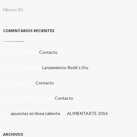
Minuto 90
COMENTARIOS RECIENTES
Kiara Haller
en
Contacto
user-076283
en
Lanzamiento Redd´s Dry
Crawford
en
Contacto
Wallace O'Donovan
en
Contacto
apuestas en linea caliente
en
ALIMENTARTE 2016
ARCHIVOS