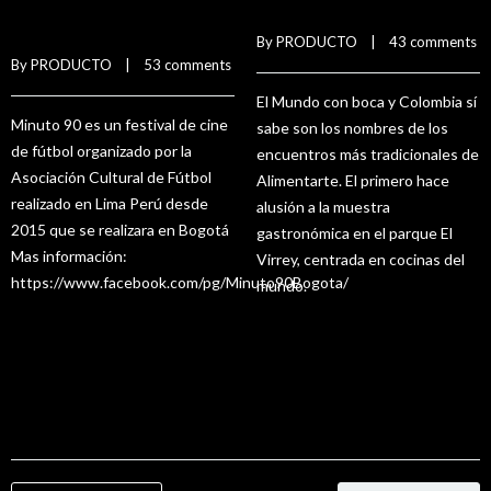
2016
Minuto 90
By 
PRODUCTO
    |    
43 comments
By 
PRODUCTO
    |    
53 comments
El Mundo con boca y Colombia sí
Minuto 90 es un festival de cine
sabe son los nombres de los
de fútbol organizado por la
encuentros más tradicionales de
Asociación Cultural de Fútbol
Alimentarte. El primero hace
realizado en Lima Perú desde
alusión a la muestra
2015 que se realizara en Bogotá
gastronómica en el parque El
Mas información:
Virrey, centrada en cocinas del
https://www.facebook.com/pg/Minuto90Bogota/
mundo.
READ MORE
READ MORE