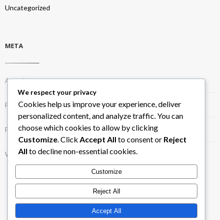
Uncategorized
META
Acceder
We respect your privacy
Cookies help us improve your experience, deliver
Feed de entradas
personalized content, and analyze traffic. You can
choose which cookies to allow by clicking
Feed de comentarios
Customize
. Click
Accept All
to consent or
Reject
All
to decline non-essential cookies.
WordPress.org
Customize
Reject All
Accept All